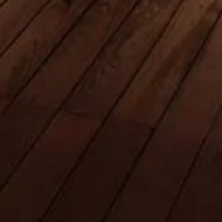
احجز تذاكرك
برج خليفة، دبي
دليل مستقل لزيارة أعلى برج في العالم — تذاكر، مواعيد، نصائح
وكل ما يلزم لتجربة مميزة.
©
2026
هذا موقع مستقل غير تابع لـ Emaar Properties أو لإدارة برج
خليفة.
موقع theburjdubai.ae هو منصة معلومات مستقلة مخصّصة لـ برج
خليفة.
كل علامة تجارية مسجلة هي ملك لصاحبها. للاستفسار عن التذاكر،
يُرجى التواصل مع مزوّدي التذاكر.
اتصل بنا
روابط سريعة
اختر تذاكرك
مواعيد العمل
ماذا تزور
الأسئلة الشائعة
قانوني