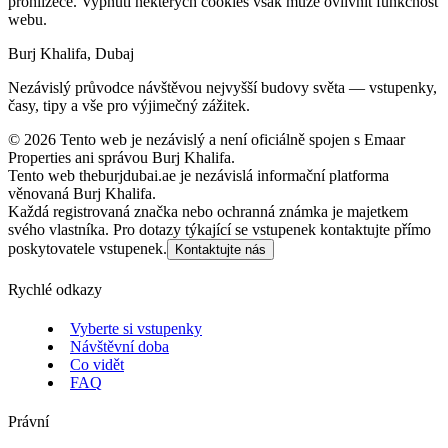
prohlížeče. Vypnutí některých cookies však může ovlivnit funkčnost
webu.
Burj Khalifa, Dubaj
Nezávislý průvodce návštěvou nejvyšší budovy světa — vstupenky,
časy, tipy a vše pro výjimečný zážitek.
©
2026
Tento web je nezávislý a není oficiálně spojen s Emaar
Properties ani správou Burj Khalifa.
Tento web theburjdubai.ae je nezávislá informační platforma
věnovaná Burj Khalifa.
Každá registrovaná značka nebo ochranná známka je majetkem
svého vlastníka. Pro dotazy týkající se vstupenek kontaktujte přímo
poskytovatele vstupenek.
Kontaktujte nás
Rychlé odkazy
Vyberte si vstupenky
Návštěvní doba
Co vidět
FAQ
Právní