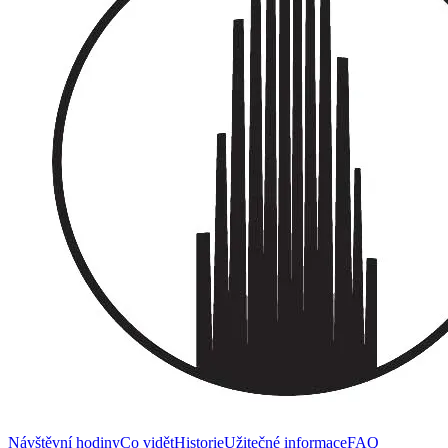
Návštěvní hodiny
Co vidět
Historie
Užitečné informace
FAQ