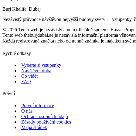
Burj Khalifa, Dubaj
Nezávislý průvodce návštěvou nejvyšší budovy světa — vstupenky, čas
©
2026
Tento web je nezávislý a není oficiálně spojen s Emaar Proper
Tento web theburjdubai.ae je nezávislá informační platforma věnovan
Každá registrovaná značka nebo ochranná známka je majetkem svého vl
Rychlé odkazy
Vyberte si vstupenky
Návštěvní doba
Co vidět
FAQ
Právní
Právní informace
O nás
Ochrana osobních údajů
Zásady používání cookies
Mapa stránek