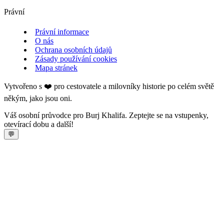
Právní
Právní informace
O nás
Ochrana osobních údajů
Zásady používání cookies
Mapa stránek
Vytvořeno s ❤️ pro cestovatele a milovníky historie po celém světě
někým, jako jsou oni.
Váš osobní průvodce pro Burj Khalifa. Zeptejte se na vstupenky,
otevírací dobu a další!
💬