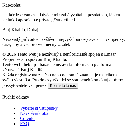
Kapcsolat
Ha kérdése van az adatvédelmi szabályzattal kapcsolatban, lépjen
velünk kapcsolatba:
privacy@undefined
Burj Khalifa, Dubaj
Nezávislý průvodce návštěvou nejvyšší budovy světa — vstupenky,
časy, tipy a vše pro výjimečný zážitek.
©
2026
Tento web je nezávislý a není oficiálně spojen s Emaar
Properties ani správou Burj Khalifa.
Tento web theburjdubai.ae je nezávislá informační platforma
věnovaná Burj Khalifa.
Každá registrovaná značka nebo ochranná známka je majetkem
svého vlastníka. Pro dotazy týkající se vstupenek kontaktujte přímo
poskytovatele vstupenek.
Kontaktujte nás
Rychlé odkazy
Vyberte si vstupenky
Návštěvní doba
Co vidět
FAQ