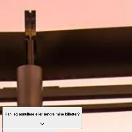
Åbningstider
Hvad skal man se
Historie
Nyttig info
FAQ
Dansk
DA
Billetter
Burj Khalifa: ofte stillede spørgsmål
Din komplette guide til billetter, tider, oplevelser og alt, du skal vide
før et besøg i verdens højeste bygning.
Kan jeg annullere eller ændre mine billetter?