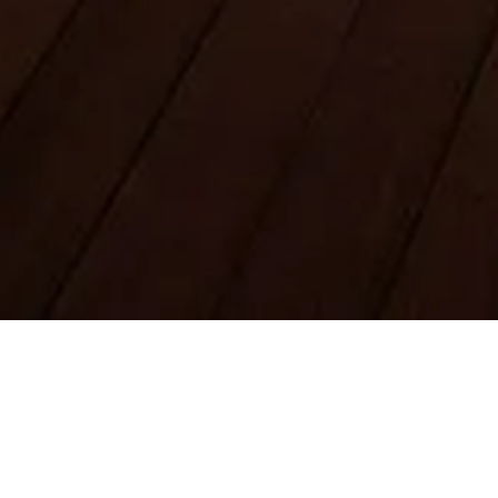
Juridiske oplysninger
Om os
Privatlivspolitik
Cookiepolitik
Sitemap
Lavet med ❤️ til rejsende og historieelskere over hele verden af en,
der ligner dem.
Din personlige guide til Burj Khalifa. Spørg mig om billetter,
åbningstider og meget mere!
💬