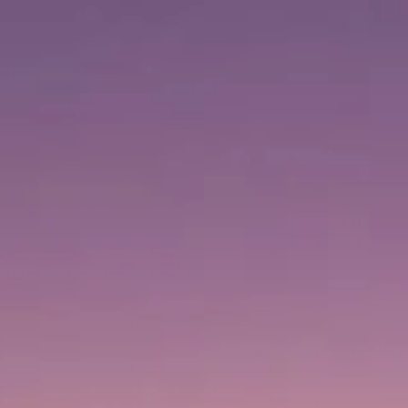
Besøgstider
09:00 AM
–
12:00 AM
|
Torsdag, August 6, 2026
1 Sheikh Mohammed bin Rashid Blvd, Downtown Dubai,
Dubai, Forenede Arabiske Emirater