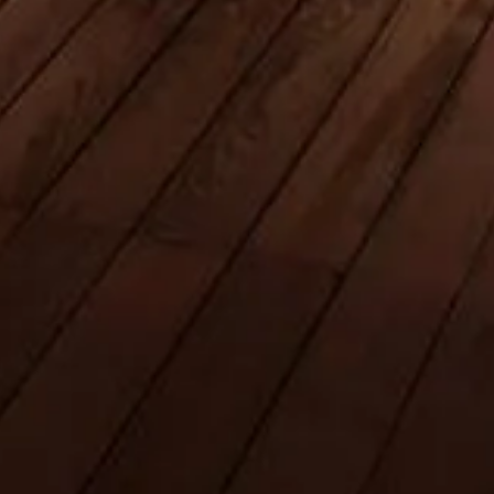
Book billetter
Burj Khalifa, Dubai
Uafhængig guide til verdens højeste bygning — billetter, tider, tips
og alt, du behøver for en fantastisk oplevelse.
©
2026
Dette website er uafhængigt og ikke officielt tilknyttet
Emaar Properties eller Burj Khalifa-ledelsen.
Websitet theburjdubai.ae er en uafhængig informationsplatform
dedikeret til Burj Khalifa.
Alle registrerede varemærker tilhører deres respektive ejere. For
spørgsmål vedrørende billetter bedes du kontakte billetudbyderne.
Kontakt os
Genveje
Vælg dine billetter
Besøgstider
Hvad skal man se
FAQ
Juridisk