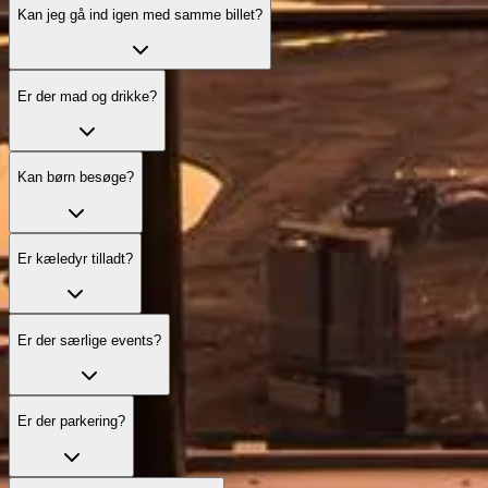
Kan jeg gå ind igen med samme billet?
Er der mad og drikke?
Kan børn besøge?
Er kæledyr tilladt?
Er der særlige events?
Er der parkering?