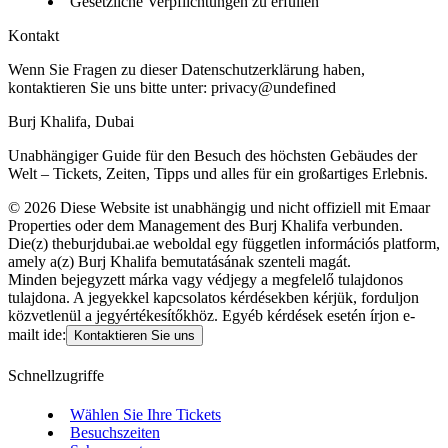
Gesetzliche Verpflichtungen zu erfüllen
Kontakt
Wenn Sie Fragen zu dieser Datenschutzerklärung haben,
kontaktieren Sie uns bitte unter:
privacy@undefined
Burj Khalifa, Dubai
Unabhängiger Guide für den Besuch des höchsten Gebäudes der
Welt – Tickets, Zeiten, Tipps und alles für ein großartiges Erlebnis.
©
2026
Diese Website ist unabhängig und nicht offiziell mit Emaar
Properties oder dem Management des Burj Khalifa verbunden.
Die(z) theburjdubai.ae weboldal egy független információs platform,
amely a(z) Burj Khalifa bemutatásának szenteli magát.
Minden bejegyzett márka vagy védjegy a megfelelő tulajdonos
tulajdona. A jegyekkel kapcsolatos kérdésekben kérjük, forduljon
közvetlenül a jegyértékesítőkhöz. Egyéb kérdések esetén írjon e-
mailt ide:
Kontaktieren Sie uns
Schnellzugriffe
Wählen Sie Ihre Tickets
Besuchszeiten