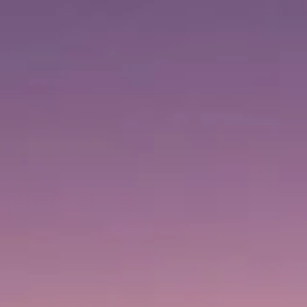
Horario de visita
09:00 AM
–
12:00 AM
|
Lunes, Agosto 10, 2026
1 Sheikh Mohammed bin Rashid Blvd, Downtown Dubai,
Dubái, Emiratos Árabes Unidos