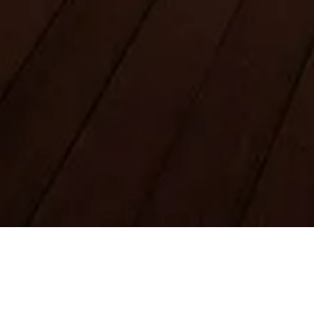
Legal
Aviso legal
Sobre nosotros
Política de privacidad
Política de cookies
Mapa del sitio
Hecho con ❤️ para viajeros y amantes de la historia de todo el
mundo por alguien como ellos.
Tu guía personal para Burj Khalifa. ¡Pregúntame sobre entradas,
horarios de visita y más!
💬