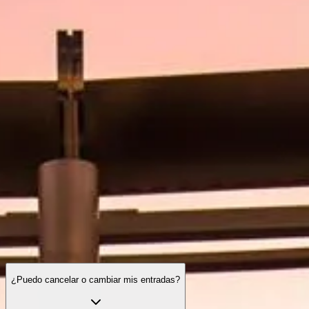
Horario de visita
Qué ver
Historia
Información útil
Preguntas
frecuentes
Español
ES
Entradas
Burj Khalifa: preguntas frecuentes
Guía completa sobre entradas, horarios, experiencias y todo lo que
necesitas antes de visitar el edificio más alto del mundo.
¿Puedo cancelar o cambiar mis entradas?