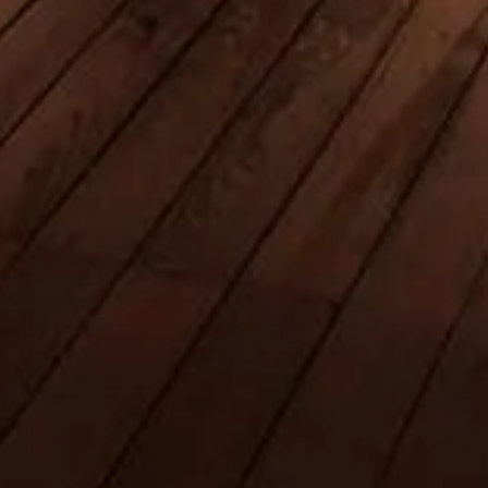
Reservar entradas
Burj Khalifa, Dubái
Guía independiente para visitar el edificio más alto del mundo —
entradas, horarios, consejos y todo lo necesario para una experiencia
increíble.
©
2026
Este sitio es independiente y no está afiliado oficialmente a
Emaar Properties ni a la gestión del Burj Khalifa.
Este sitio web theburjdubai.ae es una plataforma de información
independiente dedicada a Burj Khalifa.
Cada marca registrada o marca comercial es propiedad de su
respectivo titular. Para consultas relativas a entradas, dirígete a los
proveedores oficiales.
Contáctanos
Enlaces rápidos
Elige tus entradas
Horario de visita
Qué ver
Preguntas frecuentes