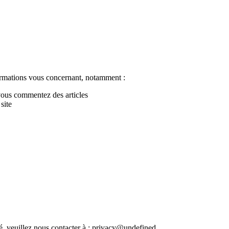
formations vous concernant, notamment :
vous commentez des articles
site
, veuillez nous contacter à :
privacy@undefined