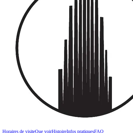
Horaires de visite
Que voir
Histoire
Infos pratiques
FAQ