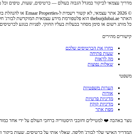
מדריך עצמאי לביקור במגדל הגבוה בעולם — כרטיסים, שעות, טיפים וכל מה
©
2026
אתר עצמאי, לא קשור רשמית ל‑Emaar Properties או להנהלת בורג' חליפה.
האתר theburjdubai.ae הוא פלטפורמת מידע עצמאית המוקדשת לבורג' חליפה.
כל מותג רשום או סימן מסחר בבעלות בעליו החוקי. לפניות בנוגע לכרטיסים,
קישורים מהירים
בחרו את הכרטיסים שלכם
שעות פתיחה
מה לראות
שאלות נפוצות
משפטי
הערות משפטיות
אודות
מדיניות פרטיות
מדיניות קוקיז
מפת אתר
נוצר באהבה ❤️ למטיילים וחובבי היסטוריה ברחבי העולם על ידי אחד כמוה
המדריך האישי שלך לבורג' חליפה. שאל/י אותי על כרטיסים, שעות ביקור וע