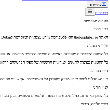
עברית
HE
כרטיסים
הערות משפטיות
כתב ויתור
האתר theburjdubai.ae הוא פלטפורמת מידע עצמאית המוקדשת לBurj Khalifa Dubai.
שירותי הזמנות
כל הזמנות הכרטיסים מעובדות באמצעות ספקים חיצוניים מורשים. אנו פועל
כל ההזמנות כפופות לתנאים ולמדיניות הרשמית של ספקי הכרטיסים הרלוונ
דיוק המידע
אנו משתדלים לספק מידע מדויק ומעודכן על האטרקציה, אך שעות פתיחה, מ
קניין רוחני
כל התוכן באתר זה, כולל טקסטים, תמונות ואלמנטים עיצוביים, מוגן בזכויו
בורג' חליפה, דובאי