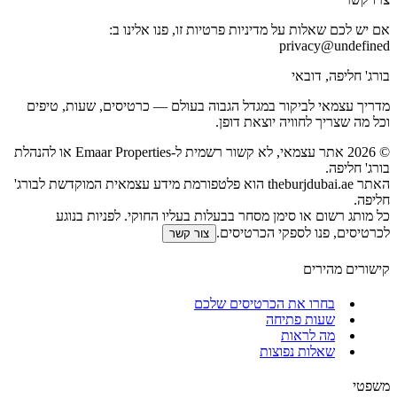
אם יש לכם שאלות על מדיניות פרטיות זו, פנו אלינו ב:
privacy@undefined
בורג' חליפה, דובאי
מדריך עצמאי לביקור במגדל הגבוה בעולם — כרטיסים, שעות, טיפים
וכל מה שצריך לחוויה יוצאת דופן.
©
2026
אתר עצמאי, לא קשור רשמית ל‑Emaar Properties או להנהלת
בורג' חליפה.
האתר theburjdubai.ae הוא פלטפורמת מידע עצמאית המוקדשת לבורג'
חליפה.
כל מותג רשום או סימן מסחר בבעלות בעליו החוקי. לפניות בנוגע
לכרטיסים, פנו לספקי הכרטיסים.
צור קשר
קישורים מהירים
בחרו את הכרטיסים שלכם
שעות פתיחה
מה לראות
שאלות נפוצות
משפטי