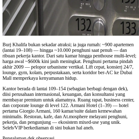
Burj Khalifa bukan sekadar atraksi; ia juga rumah: ~900 apartemen
(lantai 19–108) — hingga ~10.000 penghuni saat penuh — dan
ribuan pekerja kantor. Dari satu kamar hingga penthouse multi-level;
harga awal ~$600k kini jauh meningkat. Penghuni pertama pindah
akhir 2009 — pelopor urbanisme vertikal. Lift cepat, konsierj 24/7,
lounge, gym, kolam, perpustakaan, serta koridor ber-AC ke Dubai
Mall memperkaya kenyamanan hidup.
Kantor berada di lantai 109–154 (sebagian berbagi dengan dek),
diisi perusahaan internasional, keuangan, dan konsultansi yang
membayar premium untuk alamatnya. Ruang rapat, business center,
dan corporate lounge di level 122. Armani Hotel (1–39) — hotel
pertama Giorgio Armani, 160 kamar/suite dalam kemewahan
minimalis. Restoran, kafe, dan At.mosphere melayani penghuni,
pekerja, dan pengunjung — ekosistem mixed-use yang unik.
Seleb/VIP berkediaman di sini bukan hal aneh.
Pengalaman dek observasi