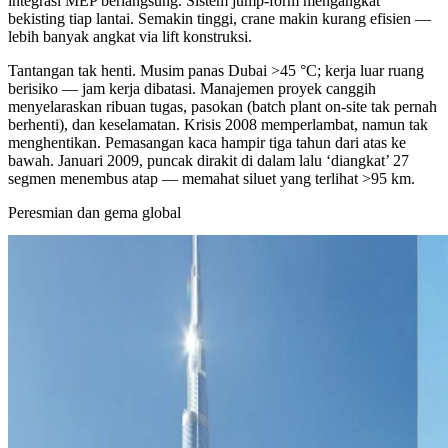
integrasi MEP berlangsung. Sistem jump-form mengangkat
bekisting tiap lantai. Semakin tinggi, crane makin kurang efisien —
lebih banyak angkat via lift konstruksi.
Tantangan tak henti. Musim panas Dubai >45 °C; kerja luar ruang
berisiko — jam kerja dibatasi. Manajemen proyek canggih
menyelaraskan ribuan tugas, pasokan (batch plant on-site tak pernah
berhenti), dan keselamatan. Krisis 2008 memperlambat, namun tak
menghentikan. Pemasangan kaca hampir tiga tahun dari atas ke
bawah. Januari 2009, puncak dirakit di dalam lalu ‘diangkat’ 27
segmen menembus atap — memahat siluet yang terlihat >95 km.
Peresmian dan gema global