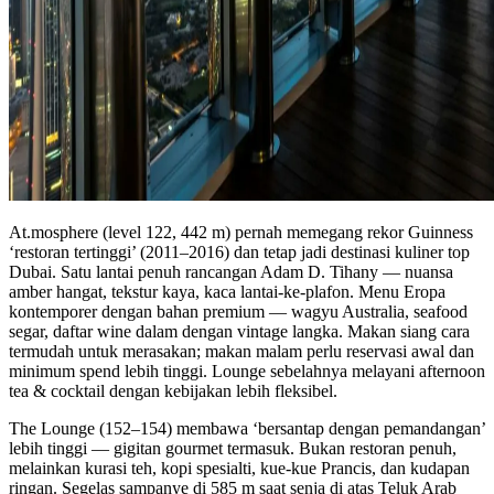
At.mosphere (level 122, 442 m) pernah memegang rekor Guinness
‘restoran tertinggi’ (2011–2016) dan tetap jadi destinasi kuliner top
Dubai. Satu lantai penuh rancangan Adam D. Tihany — nuansa
amber hangat, tekstur kaya, kaca lantai-ke-plafon. Menu Eropa
kontemporer dengan bahan premium — wagyu Australia, seafood
segar, daftar wine dalam dengan vintage langka. Makan siang cara
termudah untuk merasakan; makan malam perlu reservasi awal dan
minimum spend lebih tinggi. Lounge sebelahnya melayani afternoon
tea & cocktail dengan kebijakan lebih fleksibel.
The Lounge (152–154) membawa ‘bersantap dengan pemandangan’
lebih tinggi — gigitan gourmet termasuk. Bukan restoran penuh,
melainkan kurasi teh, kopi spesialti, kue-kue Prancis, dan kudapan
ringan. Segelas sampanye di 585 m saat senja di atas Teluk Arab