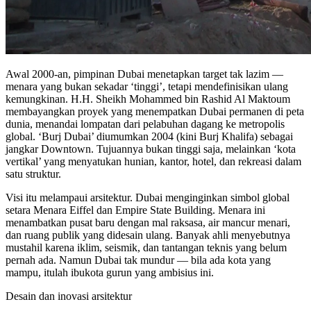
Awal 2000-an, pimpinan Dubai menetapkan target tak lazim —
menara yang bukan sekadar ‘tinggi’, tetapi mendefinisikan ulang
kemungkinan. H.H. Sheikh Mohammed bin Rashid Al Maktoum
membayangkan proyek yang menempatkan Dubai permanen di peta
dunia, menandai lompatan dari pelabuhan dagang ke metropolis
global. ‘Burj Dubai’ diumumkan 2004 (kini Burj Khalifa) sebagai
jangkar Downtown. Tujuannya bukan tinggi saja, melainkan ‘kota
vertikal’ yang menyatukan hunian, kantor, hotel, dan rekreasi dalam
satu struktur.
Visi itu melampaui arsitektur. Dubai menginginkan simbol global
setara Menara Eiffel dan Empire State Building. Menara ini
menambatkan pusat baru dengan mal raksasa, air mancur menari,
dan ruang publik yang didesain ulang. Banyak ahli menyebutnya
mustahil karena iklim, seismik, dan tantangan teknis yang belum
pernah ada. Namun Dubai tak mundur — bila ada kota yang
mampu, itulah ibukota gurun yang ambisius ini.
Desain dan inovasi arsitektur