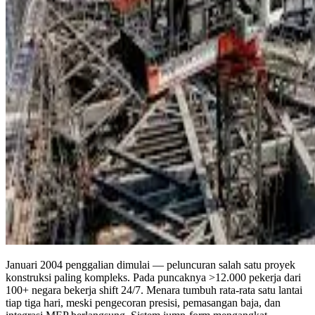
Januari 2004 penggalian dimulai — peluncuran salah satu proyek
konstruksi paling kompleks. Pada puncaknya >12.000 pekerja dari
100+ negara bekerja shift 24/7. Menara tumbuh rata-rata satu lantai
tiap tiga hari, meski pengecoran presisi, pemasangan baja, dan