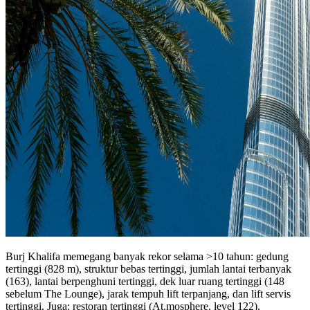
Burj Khalifa memegang banyak rekor selama >10 tahun: gedung
tertinggi (828 m), struktur bebas tertinggi, jumlah lantai terbanyak
(163), lantai berpenghuni tertinggi, dek luar ruang tertinggi (148
sebelum The Lounge), jarak tempuh lift terpanjang, dan lift servis
tertinggi. Juga: restoran tertinggi (At.mosphere, level 122),