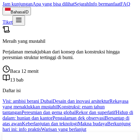
Jam kunjungan
Apa yang bisa dilihat
Sejarah
Info bermanfaat
FAQ
Bahasa
ID
Tiket
Meraih yang mustahil
Perjalanan menakjubkan dari konsep dan konstruksi hingga
peresmian struktur tertinggi di bumi.
Baca 12 menit
13 bab
Daftar isi
Visi: ambisi berani Dubai
Desain dan inovasi arsitektur
Rekayasa
yang menaklukkan mustahil
Konstruksi: enam tahun
tantangan
Peresmian dan gema global
Rekor dan superlatif
Hidup di
dalam: hunian dan kantor
Pengalaman dek observasi
Bersantap di
atas awan
Keberlanjutan dan teknologi
Makna budaya
Berkunjung
hari ini: info praktis
Warisan yang berlanjut