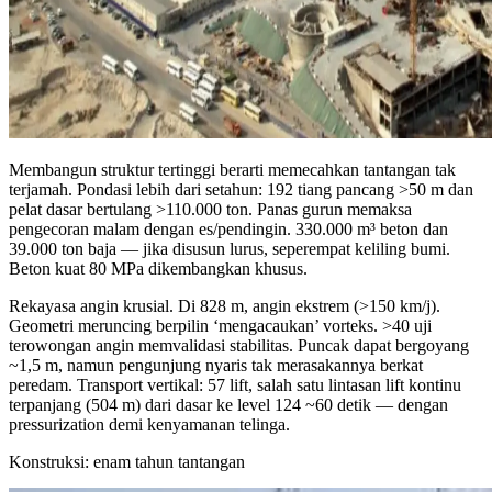
Membangun struktur tertinggi berarti memecahkan tantangan tak
terjamah. Pondasi lebih dari setahun: 192 tiang pancang >50 m dan
pelat dasar bertulang >110.000 ton. Panas gurun memaksa
pengecoran malam dengan es/pendingin. 330.000 m³ beton dan
39.000 ton baja — jika disusun lurus, seperempat keliling bumi.
Beton kuat 80 MPa dikembangkan khusus.
Rekayasa angin krusial. Di 828 m, angin ekstrem (>150 km/j).
Geometri meruncing berpilin ‘mengacaukan’ vorteks. >40 uji
terowongan angin memvalidasi stabilitas. Puncak dapat bergoyang
~1,5 m, namun pengunjung nyaris tak merasakannya berkat
peredam. Transport vertikal: 57 lift, salah satu lintasan lift kontinu
terpanjang (504 m) dari dasar ke level 124 ~60 detik — dengan
pressurization demi kenyamanan telinga.
Konstruksi: enam tahun tantangan