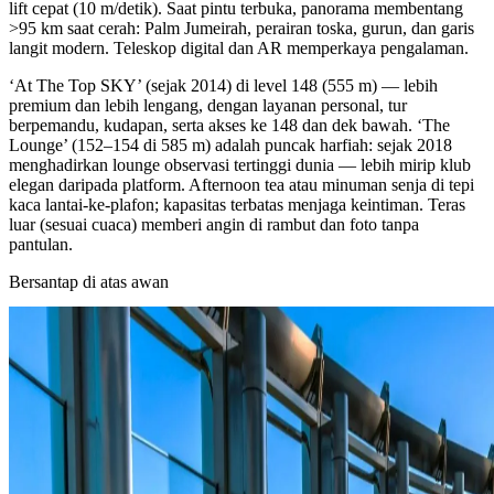
lift cepat (10 m/detik). Saat pintu terbuka, panorama membentang
>95 km saat cerah: Palm Jumeirah, perairan toska, gurun, dan garis
langit modern. Teleskop digital dan AR memperkaya pengalaman.
‘At The Top SKY’ (sejak 2014) di level 148 (555 m) — lebih
premium dan lebih lengang, dengan layanan personal, tur
berpemandu, kudapan, serta akses ke 148 dan dek bawah. ‘The
Lounge’ (152–154 di 585 m) adalah puncak harfiah: sejak 2018
menghadirkan lounge observasi tertinggi dunia — lebih mirip klub
elegan daripada platform. Afternoon tea atau minuman senja di tepi
kaca lantai-ke-plafon; kapasitas terbatas menjaga keintiman. Teras
luar (sesuai cuaca) memberi angin di rambut dan foto tanpa
pantulan.
Bersantap di atas awan