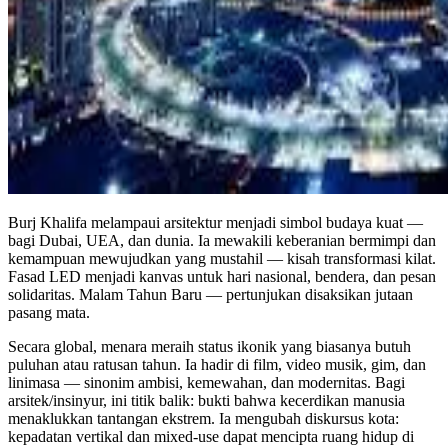
Burj Khalifa melampaui arsitektur menjadi simbol budaya kuat —
bagi Dubai, UEA, dan dunia. Ia mewakili keberanian bermimpi dan
kemampuan mewujudkan yang mustahil — kisah transformasi kilat.
Fasad LED menjadi kanvas untuk hari nasional, bendera, dan pesan
solidaritas. Malam Tahun Baru — pertunjukan disaksikan jutaan
pasang mata.
Secara global, menara meraih status ikonik yang biasanya butuh
puluhan atau ratusan tahun. Ia hadir di film, video musik, gim, dan
linimasa — sinonim ambisi, kemewahan, dan modernitas. Bagi
arsitek/insinyur, ini titik balik: bukti bahwa kecerdikan manusia
menaklukkan tantangan ekstrem. Ia mengubah diskursus kota:
kepadatan vertikal dan mixed-use dapat mencipta ruang hidup di