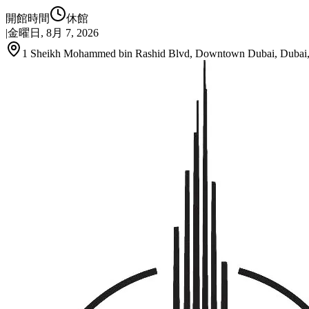
開館時間
休館
|
金曜日, 8月 7, 2026
1 Sheikh Mohammed bin Rashid Blvd, Downtown Dubai, Dubai, 