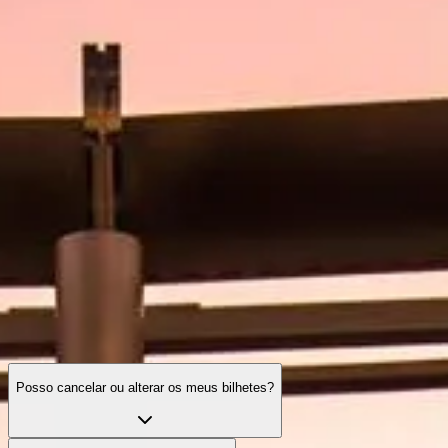
Horário de visita
O que ver
História
Informações úteis
FAQ
Português
PT
Ingressos
Burj Khalifa: perguntas frequentes
O seu guia completo sobre bilhetes, horários, experiências e tudo o
que precisa antes de visitar o edifício mais alto do mundo.
Posso cancelar ou alterar os meus bilhetes?