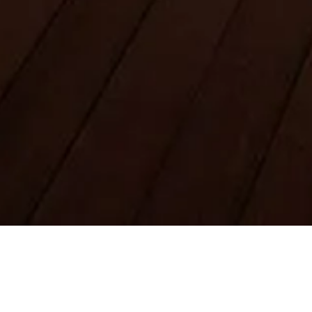
Jurídico
Informações legais
Sobre
Política de Privacidade
Política de Cookies
Mapa do site
Feito com ❤️ para viajantes e amantes da história do mundo inteiro
por alguém como eles.
Seu guia pessoal para Burj Khalifa. Pergunte tudo sobre ingressos,
horários de visita e muito mais!
💬