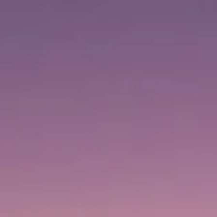
Horário de visita
09:00 AM
–
12:00 AM
|
Domingo, Agosto 9, 2026
1 Sheikh Mohammed bin Rashid Blvd, Downtown Dubai,
Dubai, Emirados Árabes Unidos