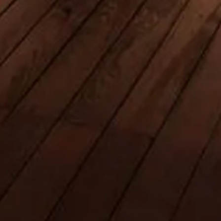
Reservar ingressos
Burj Khalifa, Dubai
Guia independente para visitar o edifício mais alto do mundo —
bilhetes, horários, dicas e tudo o que precisa para uma experiência
memorável.
©
2026
Este site é independente e não está oficialmente afiliado à
Emaar Properties ou à gestão do Burj Khalifa.
Este site theburjdubai.ae é uma plataforma de informação
independente dedicada a Burj Khalifa.
Cada marca registrada ou marca comercial pertence ao seu
respectivo proprietário. Para dúvidas sobre ingressos, consulte
diretamente os fornecedores oficiais. Para outras questões, escreva
um e-mail para:
Fale conosco
Links rápidos
Escolha seus ingressos
Horário de visita
O que ver
FAQs