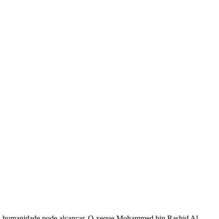
que a humanidade pode alcançar. O xeque Mohammed bin Rashid Al