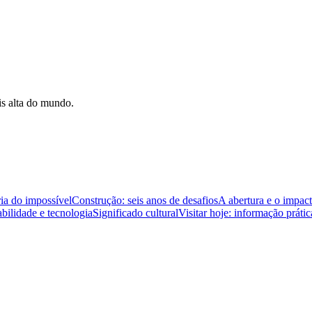
is alta do mundo.
ia do impossível
Construção: seis anos de desafios
A abertura e o impact
abilidade e tecnologia
Significado cultural
Visitar hoje: informação prátic