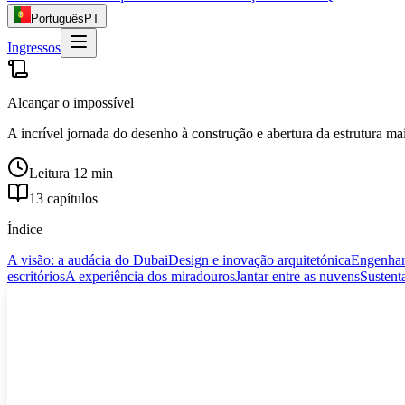
Português
PT
Ingressos
Alcançar o impossível
A incrível jornada do desenho à construção e abertura da estrutura ma
Leitura 12 min
13 capítulos
Índice
A visão: a audácia do Dubai
Design e inovação arquitetónica
Engenhar
escritórios
A experiência dos miradouros
Jantar entre as nuvens
Sustent