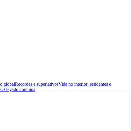
o global
Recordes e superlativos
Vida no interior: residentes e
a
O legado continua