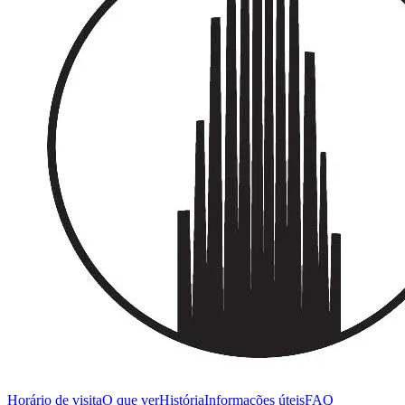
Horário de visita
O que ver
História
Informações úteis
FAQ