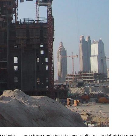
ecedentes — uma torre que não seria apenas alta, mas redefiniria o 