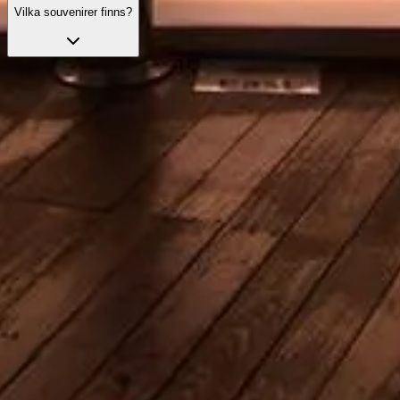
Vilka souvenirer finns?
Slipp köerna med dina biljetter
Upptäck våra bästa biljettalternativ, utformade för att ge dig
prioriterad entré och expertguidning.