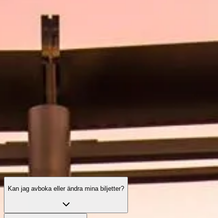
Öppettider
Sevärdheter
Historia
Praktisk information
FAQ
Svenska
SV
Biljetter
Burj Khalifa: vanliga frågor
Din kompletta guide till biljetter, tider, upplevelser och allt du
behöver veta före ditt besök i världens högsta byggnad.
Kan jag avboka eller ändra mina biljetter?