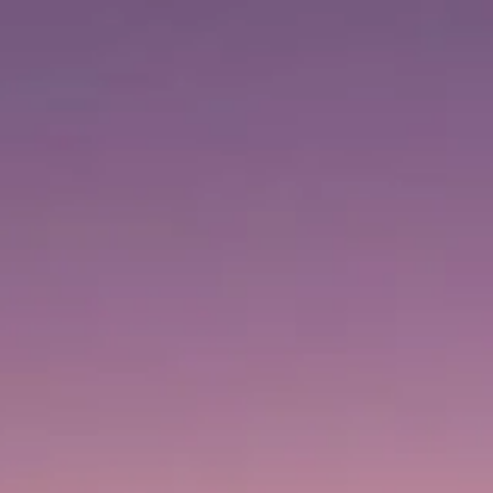
Besökstider
09:00 AM
–
12:00 AM
|
Lördag, Augusti 8, 2026
1 Sheikh Mohammed bin Rashid Blvd, Downtown Dubai,
Dubai, Förenade Arabemiraten