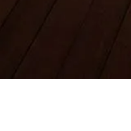
Juridisk information
Om oss
Integritetspolicy
Cookiepolicy
Webbplatskarta
Skapad med ❤️ för resenärer och historieälskare över hela världen,
av någon som liknar dem.
Din personliga guide till Burj Khalifa. Fråga mig om biljetter,
öppettider och mer!
💬