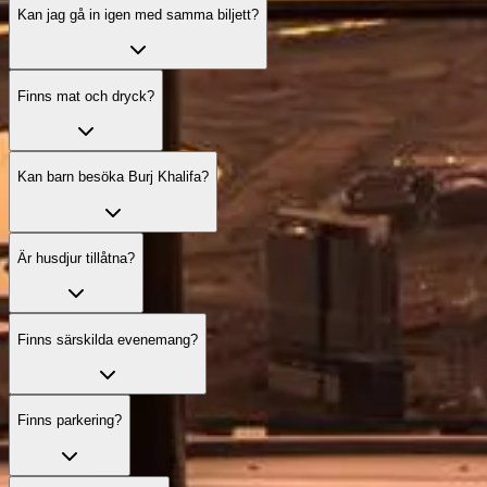
Kan jag gå in igen med samma biljett?
Finns mat och dryck?
Kan barn besöka Burj Khalifa?
Är husdjur tillåtna?
Finns särskilda evenemang?
Finns parkering?