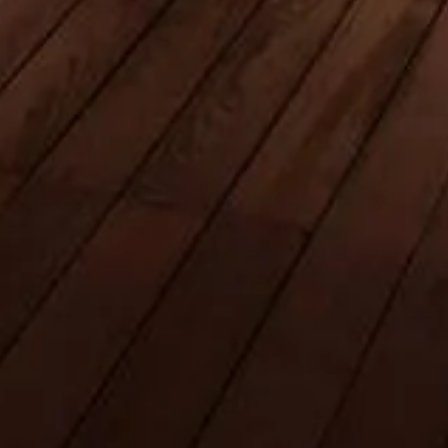
Boka biljetter
Burj Khalifa, Dubai
Oberoende guide till världens högsta byggnad — biljetter, tider, tips
och allt för en fantastisk upplevelse.
©
2026
Denna webbplats är oberoende och inte officiellt knuten till
Emaar Properties eller Burj Khalifas ledning.
Webbplatsen theburjdubai.ae är en oberoende informationsplattform
tillägnad Burj Khalifa.
Varje registrerat varumärke tillhör respektive ägare. För frågor om
biljetter, vänligen kontakta biljettleverantörerna.
Kontakta oss
Snabblänkar
Välj dina biljetter
Besökstider
Sevärdheter
FAQ
Juridik