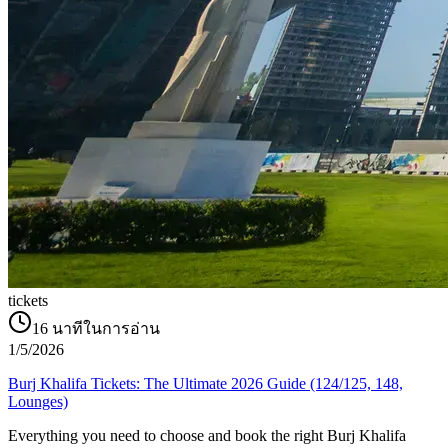
tickets
16
นาทีในการอ่าน
1/5/2026
Burj Khalifa Tickets: The Ultimate 2026 Guide (124/125, 148,
Lounges)
Everything you need to choose and book the right Burj Khalifa