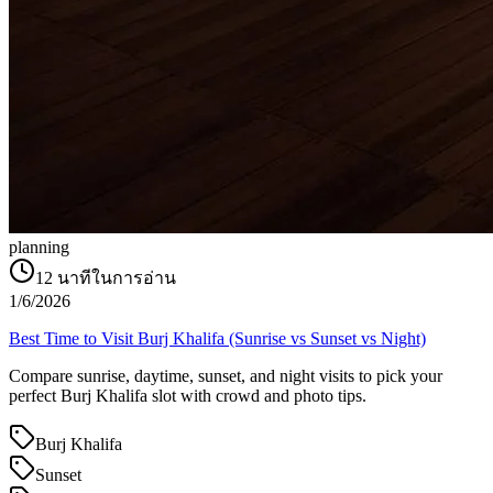
planning
12
นาทีในการอ่าน
1/6/2026
Best Time to Visit Burj Khalifa (Sunrise vs Sunset vs Night)
Compare sunrise, daytime, sunset, and night visits to pick your
perfect Burj Khalifa slot with crowd and photo tips.
Burj Khalifa
Sunset