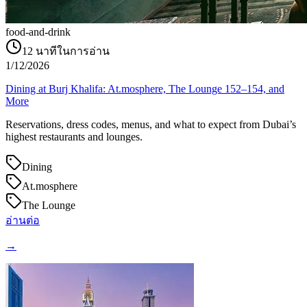
food-and-drink
12
นาทีในการอ่าน
1/12/2026
Dining at Burj Khalifa: At.mosphere, The Lounge 152–154, and
More
Reservations, dress codes, menus, and what to expect from Dubai’s
highest restaurants and lounges.
Dining
At.mosphere
The Lounge
อ่านต่อ
→