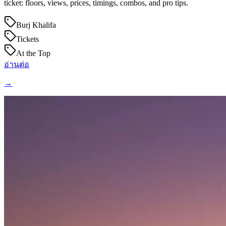
ticket: floors, views, prices, timings, combos, and pro tips.
Burj Khalifa
Tickets
At the Top
อ่านต่อ
→