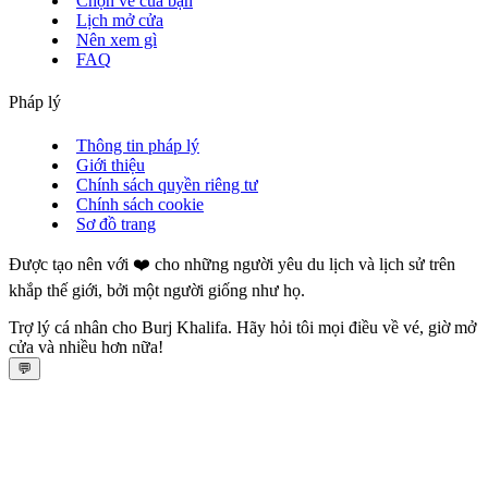
Chọn vé của bạn
Lịch mở cửa
Nên xem gì
FAQ
Pháp lý
Thông tin pháp lý
Giới thiệu
Chính sách quyền riêng tư
Chính sách cookie
Sơ đồ trang
Được tạo nên với ❤️ cho những người yêu du lịch và lịch sử trên
khắp thế giới, bởi một người giống như họ.
Trợ lý cá nhân cho Burj Khalifa. Hãy hỏi tôi mọi điều về vé, giờ mở
cửa và nhiều hơn nữa!
💬