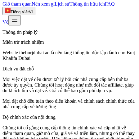
Giờ tham quan
Nên xem gì
Lịch sử
Thông tin hữu ích
FAQ
Tiếng Việt
VI
Vé
Thông tin pháp lý
Miễn trừ trách nhiệm
Website theburjdubai.ae là nền tảng thông tin độc lập dành cho Burj
Khalifa Dubai.
Dịch vụ đặt chỗ
Mọi việc đặt vé đều được xử lý bởi các nhà cung cấp bên thứ ba
được ủy quyền. Chúng tôi hoạt động như một đối tác affiliate, giúp
du khách tìm và đặt vé. Giá có thể bao gồm phí dịch vụ.
Mọi đặt chỗ đều tuân theo điều khoản và chính sách chính thức của
nhà cung cấp vé tương ứng.
Độ chính xác của nội dung
Chúng tôi cố gắng cung cấp thông tin chính xác và cập nhật về
điểm tham quan, giờ mở cửa, giá vé và triển lãm, nhưng có thể thay
đổi mà không báo trước. Hãy kiểm tra thông tin mới nhất từ nguồn