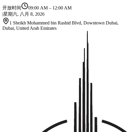
开放时间
09:00 AM
–
12:00 AM
|
星期六, 八月 8, 2026
1 Sheikh Mohammed bin Rashid Blvd, Downtown Dubai,
Dubai, United Arab Emirates