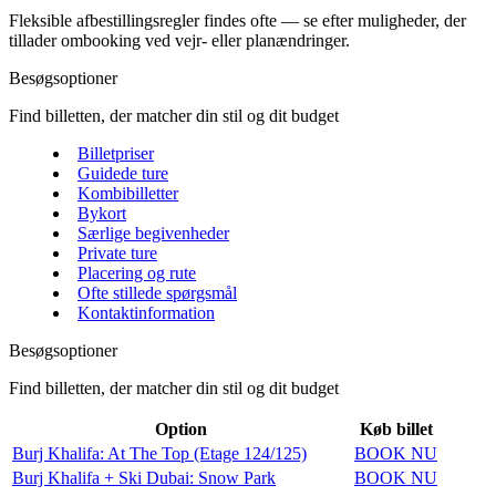
Fleksible afbestillingsregler findes ofte — se efter muligheder, der
tillader ombooking ved vejr- eller planændringer.
Besøgsoptioner
Find billetten, der matcher din stil og dit budget
Billetpriser
Guidede ture
Kombibilletter
Bykort
Særlige begivenheder
Private ture
Placering og rute
Ofte stillede spørgsmål
Kontaktinformation
Besøgsoptioner
Find billetten, der matcher din stil og dit budget
Option
Køb billet
Burj Khalifa: At The Top (Etage 124/125)
BOOK NU
Burj Khalifa + Ski Dubai: Snow Park
BOOK NU