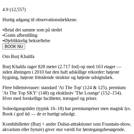
4.9
(
12,557
)
Hurtig adgang til observationsdækkene.
•
Betal det samme som på stedet
•
Gratis afbestilling
•
Øjeblikkelig bekræftelse
BOOK NU
Om Burj Khalifa
Burj Khalifa rager 828 meter (2.717 fod) op med 163 etager —
siden åbningen i 2010 har den haft adskillige rekorder: højeste
bygning, højeste fritstående struktur og højeste udsigtsdæk.
Flere billetniveauer: standard 'At The Top' (124 & 125), premium
'At The Top SKY' (148) og eksklusiv 'The Lounge' (152–154).
Hver med forskellige faciliteter, trængsel og priser.
Solnedgangstider (typisk 16–18) har premiumpriser men magisk lys.
Book i god tid — de er hurtigt udsolgt.
Kombibilletter (Burj + andre Dubai-attraktioner som Fountain-show,
akvarium eller byture) giver stor værdi for førstegangsbesøgende.