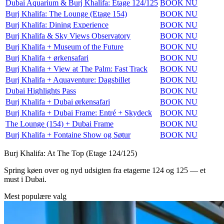
Dubai Aquarium & Burj Khalifa: Etage 124/125
BOOK NU
Burj Khalifa: The Lounge (Etage 154)
BOOK NU
Burj Khalifa: Dining Experience
BOOK NU
Burj Khalifa & Sky Views Observatory
BOOK NU
Burj Khalifa + Museum of the Future
BOOK NU
Burj Khalifa + ørkensafari
BOOK NU
Burj Khalifa + View at The Palm: Fast Track
BOOK NU
Burj Khalifa + Aquaventure: Dagsbillet
BOOK NU
Dubai Highlights Pass
BOOK NU
Burj Khalifa + Dubai ørkensafari
BOOK NU
Burj Khalifa + Dubai Frame: Entré + Skydeck
BOOK NU
The Lounge (154) + Dubai Frame
BOOK NU
Burj Khalifa + Fontaine Show og Søtur
BOOK NU
Burj Khalifa: At The Top (Etage 124/125)
Spring køen over og nyd udsigten fra etagerne 124 og 125 — et
must i Dubai.
Mest populære valg