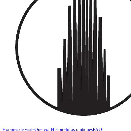
Horaires de visite
Que voir
Histoire
Infos pratiques
FAQ